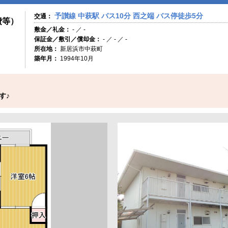
予讃線 中萩駅 バス10分 西之端 バス停徒歩5分
交通：
費等）
敷金／礼金：
- ／ -
保証金／敷引／償却金：
- ／ - ／ -
所在地：
新居浜市中萩町
築年月：
1994年10月
す♪