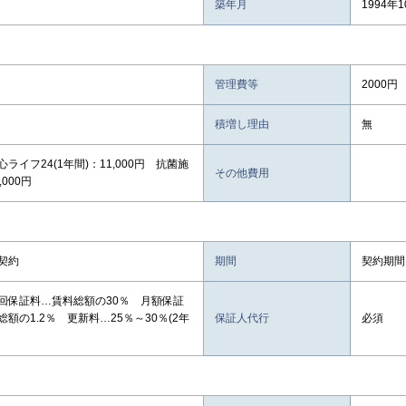
築年月
1994年
管理費等
2000円
積増し理由
無
ライフ24(1年間)：11,000円 抗菌施
その他費用
,000円
契約
期間
契約期間
回保証料…賃料総額の30％ 月額保証
額の1.2％ 更新料…25％～30％(2年
保証人代行
必須