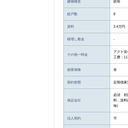
建物構造
鉄骨
総戸数
8
賃料
3.4万円
積増し敷金
-
アクト安心
その他一時金
工費：11
損害保険
有
契約形態
定期借家
必須 初
保証会社
料…賃料総
毎)
法人契約
可