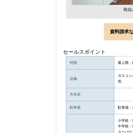
靴箱
資料請求
セールスポイント
特徴
最上階，
ガスコン
設備
気
天井高
駐車場
駐車場：有
小学校：
中学校：
スーパー：