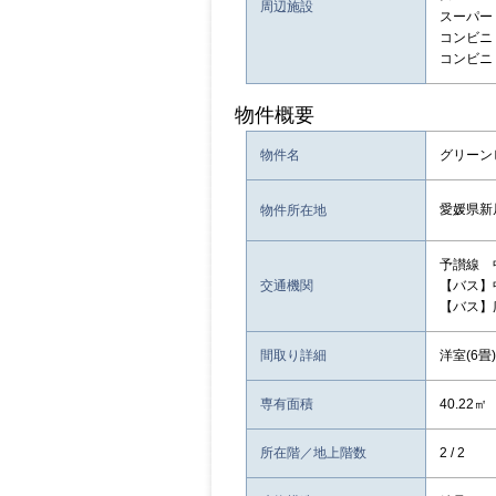
周辺施設
スーパー：
コンビニ：
コンビニ：
物件概要
物件名
グリーンヒ
愛媛県新
物件所在地
予讃線 
交通機関
【バス】
【バス】
間取り詳細
洋室(6畳)
専有面積
40.22㎡
所在階／地上階数
2 / 2