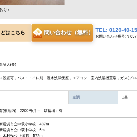
あり♪
TEL: 0120-40-1
問い合わせ（無料）
などはこちら
お問い合わせ番号: NI057
保証人(要)
ロ設置可，バス・トイレ別，温水洗浄便座，エアコン，室内洗濯機置場，ガス(プロパン
空調
1基
(敷地内) 2200円/月～ 駐輪場：有
新居浜市立中萩小学校 487m
新居浜市立中萩中学校 5m
木村ﾁｪｰﾝ 上原店 572m