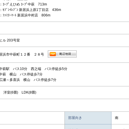
ｺｰﾌﾟえひめ ｺｰﾌﾟ中萩 713m
ｾﾌﾞﾝｲﾚﾌﾞﾝ 新居浜上原1丁目店 436m
ﾌｧﾐﾘｰﾏｰﾄ 新居浜中村店 806m
ル 203号室
居浜市中萩町１２番 ２８号
中萩駅 バス10分 西之端 バス停徒歩5分
中萩 横山 バス停徒歩7分
広瀬～多喜浜 横山 バス停徒歩7分
 洋室(6畳) LDK(8畳)
部屋向き
南