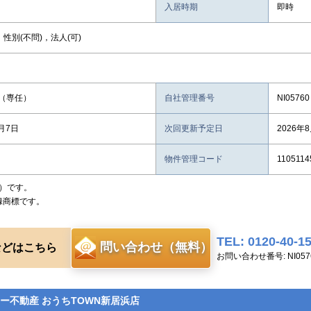
入居時期
即時
，性別(不問)，法人(可)
（専任）
自社管理番号
NI05760
8月7日
次回更新予定日
2026年
物件管理コード
1105114
）です。
録商標です。
TEL: 0120-40-1
問い合わせ（無料）
などはこちら
お問い合わせ番号: NI057
ー不動産 おうちTOWN新居浜店