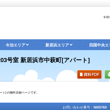
9:
今治エリア
新居浜エリア
四国中央エ
03号室 新居浜市中萩町[アパート]
パート] の物件詳細ページです。
お問い合わせ番号：
NI05760