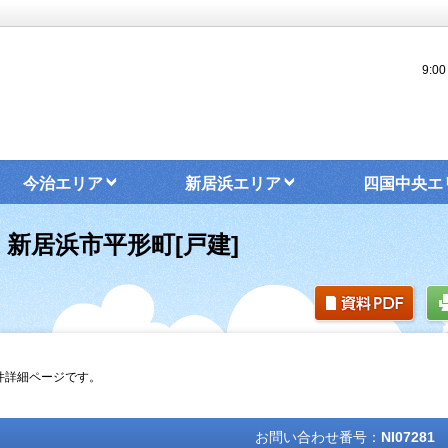
9:
今治エリア
新居浜エリア
四国中央エ
家 新居浜市平形町[戸建]
物件詳細ページです。
お問い合わせ番号：
NI07281