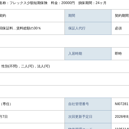
名称：フレックス少額短期保険 料金：20000円 損保期間：24ヶ月
契約
期間
契約期間
回保証料…賃料総額の30％
保証人代行
必須
入居時期
即時
，性別(不問)，二人(可)，法人(可)
（専任）
自社管理番号
NI07281
8月7日
次回更新予定日
2026年