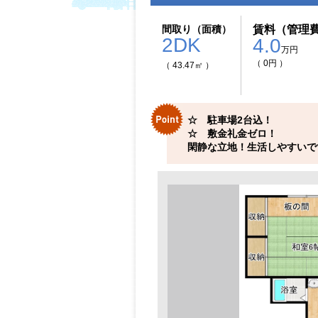
間取り（面積）
賃料（管理
2DK
4.0
万円
（ 0円 ）
（ 43.47㎡ ）
☆ 駐車場2台込！
☆ 敷金礼金ゼロ！
閑静な立地！生活しやすいで