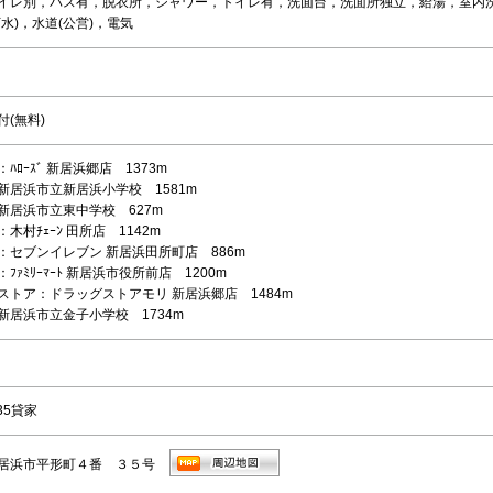
イレ別，バス有，脱衣所，シャワー，トイレ有，洗面台，洗面所独立，給湯，室内洗
水)，水道(公営)，電気
付(無料)
ﾊﾛｰｽﾞ 新居浜郷店 1373m
新居浜市立新居浜小学校 1581m
新居浜市立東中学校 627m
木村ﾁｪｰﾝ 田所店 1142m
：セブンイレブン 新居浜田所町店 886m
ﾌｧﾐﾘｰﾏｰﾄ 新居浜市役所前店 1200m
ストア：ドラッグストアモリ 新居浜郷店 1484m
新居浜市立金子小学校 1734m
35貸家
居浜市平形町４番 ３５号