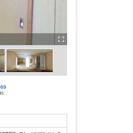
569
81