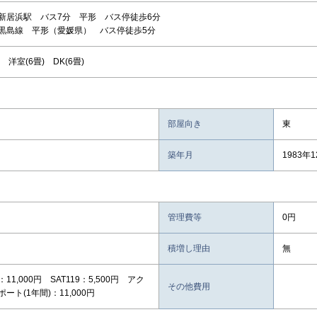
新居浜駅 バス7分 平形 バス停徒歩6分
黒島線 平形（愛媛県） バス停徒歩5分
 洋室(6畳) DK(6畳)
部屋向き
東
築年月
1983年
管理費等
0円
積増し理由
無
11,000円 SAT119：5,500円 アク
その他費用
ート(1年間)：11,000円