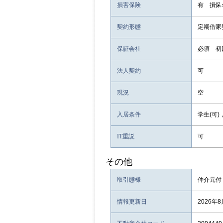
損害保険
有 損保
契約形態
定期借家
保証会社
必須 初
法人契約
可
現況
空
入居条件
学生(可)
IT重説
可
その他
取引態様
仲介元付
情報更新日
2026年