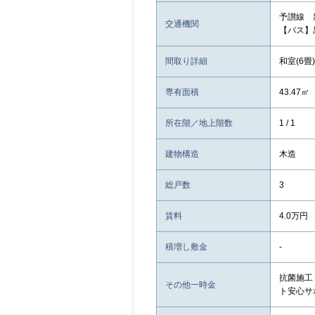
予讃線 
交通機関
【バス】
間取り詳細
和室(6畳)
専有面積
43.47㎡
所在階／地上階数
1 / 1
建物構造
木造
総戸数
3
賃料
4.0万円
積増し敷金
-
抗菌施工：
その他一時金
ト安心サポ