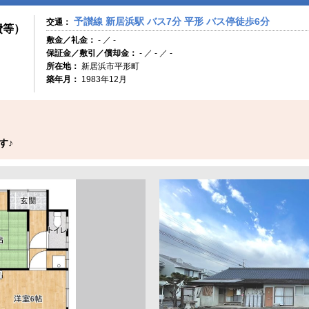
予讃線 新居浜駅 バス7分 平形 バス停徒歩6分
交通：
費等）
敷金／礼金：
- ／ -
保証金／敷引／償却金：
- ／ - ／ -
所在地：
新居浜市平形町
築年月：
1983年12月
す♪