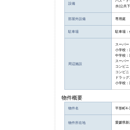
バス・ト
設備
水(公共下
部屋外設備
専用庭
駐車場
駐車場：
スーパー：
小学校：
中学校：
スーパー：
周辺施設
コンビニ
コンビニ：
ドラッグ
小学校：
物件概要
物件名
平形町4-
愛媛県新
物件所在地