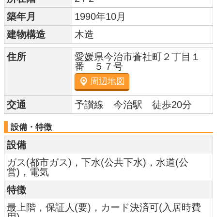
築年月
1990年10月
建物構造
木造
住所
愛媛県今治市蒼社町２丁目１
番 ５７号
周辺地図
交通
予讃線 今治駅 徒歩20分
設備・特徴
設備
ガス(都市ガス)，下水(公共下水)，水道(公
営)，電気
特徴
最上階，保証人(要)，カード決済可(入居時費