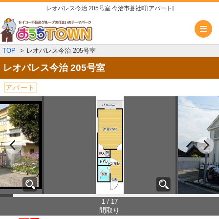
レオパレス今治 205号室 今治市蒼社町[アパート]
メ
TOP
レオパレス今治 205号室
レオパレス今治
205号室
アパート
1 / 17
間取り