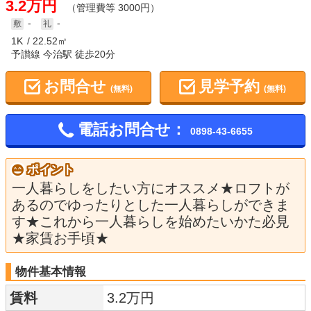
3.2万円
（管理費等 3000円）
-
-
1K
22.52㎡
予讃線 今治駅 徒歩20分
お問合せ
見学予約
(無料)
(無料)
電話お問合せ：
0898-43-6655
ポイント
一人暮らしをしたい方にオススメ★ロフトが
あるのでゆったりとした一人暮らしができま
す★これから一人暮らしを始めたいかた必見
★家賃お手頃★
物件基本情報
賃料
3.2万円