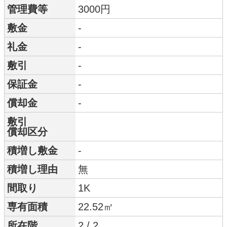
管理費等
3000円
敷金
-
礼金
-
敷引
-
保証金
-
償却金
-
敷引
償却区分
積増し敷金
-
積増し理由
無
間取り
1K
専有面積
22.52㎡
所在階
2 / 2