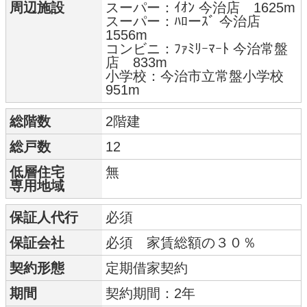
周辺施設
スーパー：ｲｵﾝ 今治店 1625m
スーパー：ﾊﾛーｽﾞ 今治店
1556m
コンビニ：ﾌｧﾐﾘｰﾏｰﾄ 今治常盤
店 833m
小学校：今治市立常盤小学校
951m
総階数
2階建
総戸数
12
低層住宅
無
専用地域
保証人代行
必須
保証会社
必須 家賃総額の３０％
契約形態
定期借家契約
期間
契約期間：2年