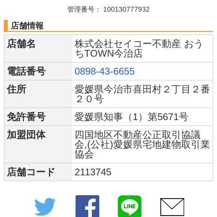
管理番号： 100130777932
店舗情報
店舗名
株式会社セイコー不動産 おう
ちTOWN今治店
電話番号
0898-43-6655
住所
愛媛県今治市喜田村２丁目２番
２０号
免許番号
愛媛県知事（1）第5671号
加盟団体
四国地区不動産公正取引協議
会,(公社)愛媛県宅地建物取引業
協会
店舗コード
2113745
Twitter
Facebook
LINE
メー