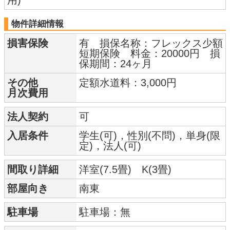
用)
物件詳細情報
損害保険
有 損保名称：フレックス少額
短期保険 料金：20000円 損
保期間：24ヶ月
その他
定額水道料：3,000円
月次費用
法人契約
可
入居条件
学生(可)，性別(不問)，単身(限
定)，法人(可)
間取り詳細
洋室(7.5畳) K(3畳)
部屋向き
南東
駐車場
駐車場：無