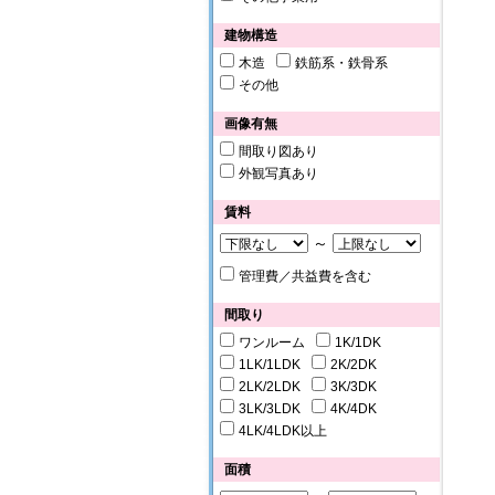
建物構造
木造
鉄筋系・鉄骨系
その他
画像有無
間取り図あり
外観写真あり
賃料
～
管理費／共益費を含む
間取り
ワンルーム
1K/1DK
1LK/1LDK
2K/2DK
2LK/2LDK
3K/3DK
3LK/3LDK
4K/4DK
4LK/4LDK以上
面積