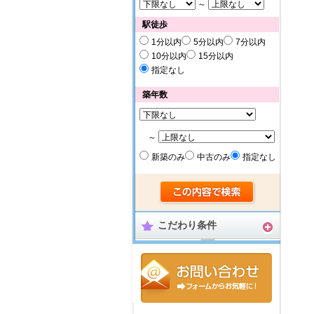
～
駅徒歩
1分以内
5分以内
7分以内
10分以内
15分以内
指定なし
築年数
～
新築のみ
中古のみ
指定なし
こだわり条件