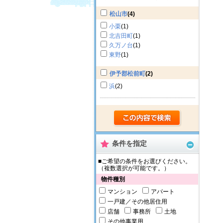
松山市
(4)
小栗
(1)
北吉田町
(1)
久万ノ台
(1)
東野
(1)
伊予郡松前町
(2)
浜
(2)
条件を指定
■ご希望の条件をお選びください。
（複数選択が可能です。）
物件種別
マンション
アパート
一戸建／その他居住用
店舗
事務所
土地
その他事業用