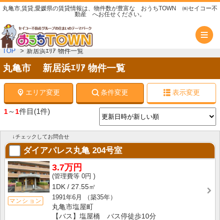
丸亀市,賃貸,愛媛県の賃貸情報は、物件数が豊富な おうちTOWN ㈱セイコー不
動産 へお任せください。
メ
TOP
新居浜ｴﾘｱ 物件一覧
丸亀市 新居浜ｴﾘｱ 物件一覧
エリア変更
条件変更
表示変更
～
件目
(1件)
1
1
↓チェックしてお問合せ
ダイアパレス丸亀
204号室
3.7万円
0円
1DK
27.55㎡
1991年6月
（築35年）
マンション
丸亀市塩屋町
【バス】塩屋橋 バス停徒歩10分