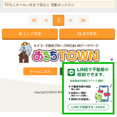
TVモニターホン付きで安心☆ 宅配ボックス☆
≪
<
1
>
≫
エリア変更
条件変更
ホームに戻る
PC向けサイトへ
Copyright(C)SEIKO REAL ESTATE Co., Ltd.