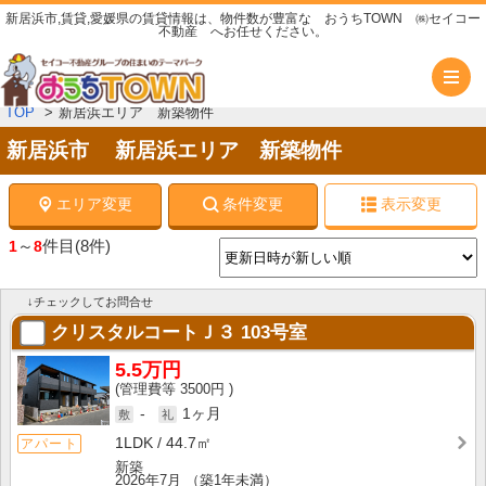
新居浜市,賃貸,愛媛県の賃貸情報は、物件数が豊富な おうちTOWN ㈱セイコー
不動産 へお任せください。
メ
TOP
新居浜エリア 新築物件
新居浜市 新居浜エリア 新築物件
エリア変更
条件変更
表示変更
～
件目
(8件)
1
8
↓チェックしてお問合せ
クリスタルコートＪ３
103号室
5.5万円
3500円
-
1ヶ月
1LDK
44.7㎡
アパート
新築
2026年7月
（築1年未満）