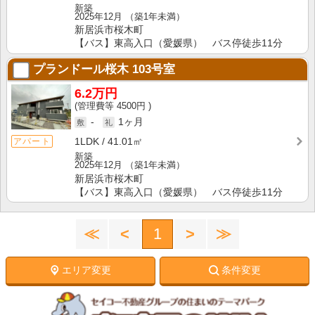
新築
2025年12月
（築1年未満）
新居浜市桜木町
【バス】東高入口（愛媛県） バス停徒歩11分
プランドール桜木
103号室
6.2万円
4500円
-
1ヶ月
1LDK
41.01㎡
アパート
新築
2025年12月
（築1年未満）
新居浜市桜木町
【バス】東高入口（愛媛県） バス停徒歩11分
≪
<
1
>
≫
エリア変更
条件変更