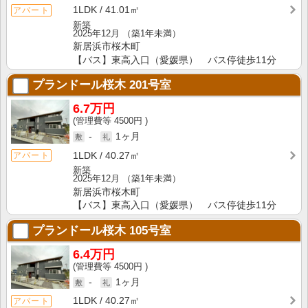
1LDK
41.01㎡
アパート
新築
2025年12月
（築1年未満）
新居浜市桜木町
【バス】東高入口（愛媛県） バス停徒歩11分
プランドール桜木
201号室
6.7万円
4500円
-
1ヶ月
1LDK
40.27㎡
アパート
新築
2025年12月
（築1年未満）
新居浜市桜木町
【バス】東高入口（愛媛県） バス停徒歩11分
プランドール桜木
105号室
6.4万円
4500円
-
1ヶ月
1LDK
40.27㎡
アパート