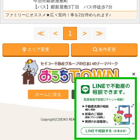
今治市郷新屋敷町
【バス】郷新屋敷3丁目 バス停徒歩7分
ファミリーにオススメ★広々室内！車を2台停められます♪
≪
<
1
>
≫
エリア変更
条件変更
ホームに戻る
PC向けサイトへ
Copyright(C)SEIKO REAL ESTATE Co., Ltd.