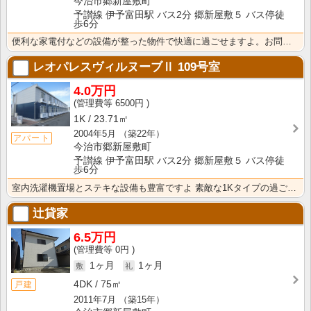
今治市郷新屋敷町
予讃線 伊予富田駅 バス2分 郷新屋敷５ バス停徒
歩6分
便利な家電付などの設備が整った物件で快適に過ごせますよ。お問合せは株式会社セイコー不動産まで 1Kタ･･･
レオパレスヴィルヌーブⅡ
109号室
4.0万円
6500円
1K
23.71㎡
2004年5月
（築22年）
アパート
今治市郷新屋敷町
予讃線 伊予富田駅 バス2分 郷新屋敷５ バス停徒
歩6分
室内洗濯機置場とステキな設備も豊富ですよ 素敵な1Kタイプの過ごしやすい物件ですよ お問い合わせは株･･･
辻貸家
6.5万円
0円
1ヶ月
1ヶ月
4DK
75㎡
戸建
2011年7月
（築15年）