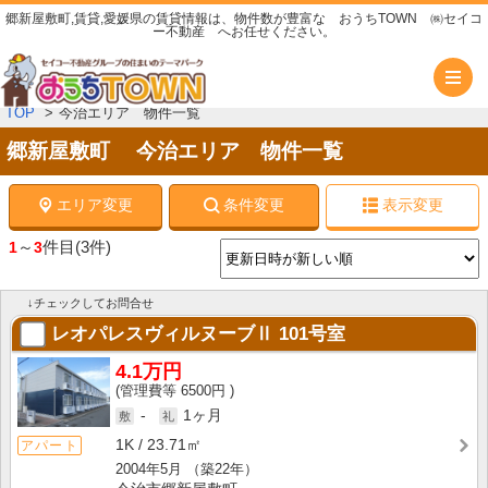
郷新屋敷町,賃貸,愛媛県の賃貸情報は、物件数が豊富な おうちTOWN ㈱セイコ
ー不動産 へお任せください。
メ
TOP
今治エリア 物件一覧
郷新屋敷町 今治エリア 物件一覧
エリア変更
条件変更
表示変更
～
件目
(3件)
1
3
↓チェックしてお問合せ
レオパレスヴィルヌーブⅡ
101号室
4.1万円
6500円
-
1ヶ月
1K
23.71㎡
アパート
2004年5月
（築22年）