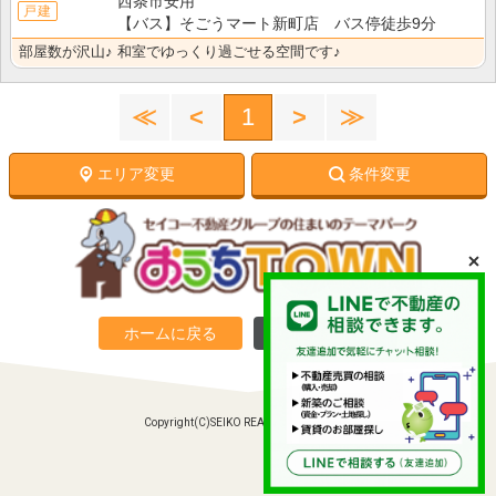
西条市安用
戸建
【バス】そごうマート新町店 バス停徒歩9分
部屋数が沢山♪ 和室でゆっくり過ごせる空間です♪
≪
<
1
>
≫
エリア変更
条件変更
ホームに戻る
PC向けサイトへ
Copyright(C)SEIKO REAL ESTATE Co., Ltd.