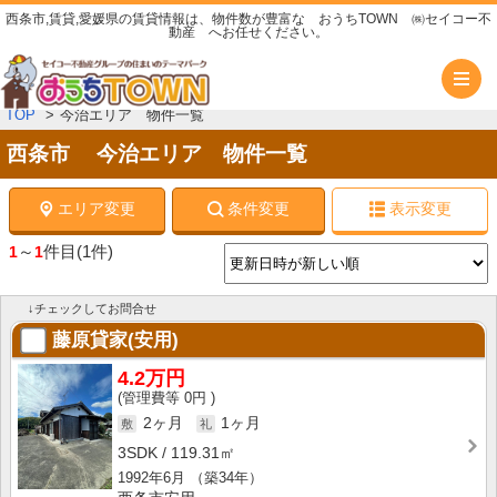
西条市,賃貸,愛媛県の賃貸情報は、物件数が豊富な おうちTOWN ㈱セイコー不
動産 へお任せください。
メ
TOP
今治エリア 物件一覧
西条市 今治エリア 物件一覧
エリア変更
条件変更
表示変更
～
件目
(1件)
1
1
↓チェックしてお問合せ
藤原貸家(安用)
4.2万円
0円
2ヶ月
1ヶ月
3SDK
119.31㎡
1992年6月
（築34年）