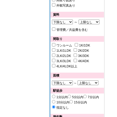
間取り図あり
外観写真あり
賃料
～
管理費／共益費を含む
間取り
ワンルーム
1K/1DK
1LK/1LDK
2K/2DK
2LK/2LDK
3K/3DK
3LK/3LDK
4K/4DK
4LK/4LDK以上
面積
～
駅徒歩
1分以内
5分以内
7分以内
10分以内
15分以内
指定なし
築年数