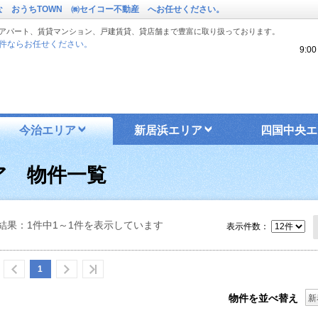
な おうちTOWN ㈱セイコー不動産 へお任せください。
アパート、賃貸マンション、戸建賃貸、貸店舗まで豊富に取り扱っております。
件ならお任せください。
9:
今治エリア
新居浜エリア
四国中央エ
ア 物件一覧
結果：1件中1～1件を表示しています
表示件数：
1
物件を並べ替え
新