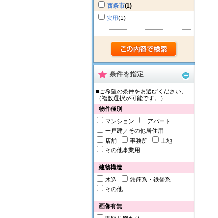
西条市
(1)
安用
(1)
条件を指定
■ご希望の条件をお選びください。
（複数選択が可能です。）
物件種別
マンション
アパート
一戸建／その他居住用
店舗
事務所
土地
その他事業用
建物構造
木造
鉄筋系・鉄骨系
その他
画像有無