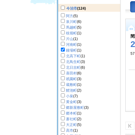
今治市
(124)
阿方
(5)
泉川町
(6)
馬越町
(5)
枝堀町
(1)
間
片山
(1)
河南町
(1)
鐘場町
(1)
57
北高下町
(1)
北鳥生町
(3)
北日吉町
(6)
喜田村
(6)
祇園町
(3)
蔵敷町
(1)
鯉池町
(2)
小泉
(7)
黄金町
(3)
郷新屋敷町
(3)
郷本町
(1)
蒼社町
(2)
大正町
(5)
高市
(1)