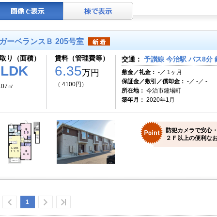
ガーベランスＢ 205号室
取り（面積）
賃料（管理費等）
交通：
予讃線 今治駅 バス8分 
2LDK
6.35
万円
敷金／礼金：
-／ 1ヶ月
保証金／敷引／償却金：
-／ -／ -
（ 4100円）
.07㎡
所在地：
今治市鐘場町
築年月：
2020年1月
防犯カメラで安心・安
２Ｆ以上の便利なお
1