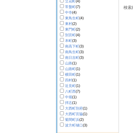
立花町
(4)
常盤町
(7)
検索
中寺
(4)
東鳥生町
(4)
東村
(2)
東門町
(2)
別宮町
(4)
本町
(3)
南高下町
(3)
南鳥生町
(3)
南日吉町
(3)
山路
(1)
山路町
(1)
横田町
(1)
四村
(1)
近見町
(1)
八町西
(7)
中堀
(1)
拝志
(1)
大西町別府
(1)
大西町宮脇
(1)
菊間町浜
(2)
波方町樋口
(3)