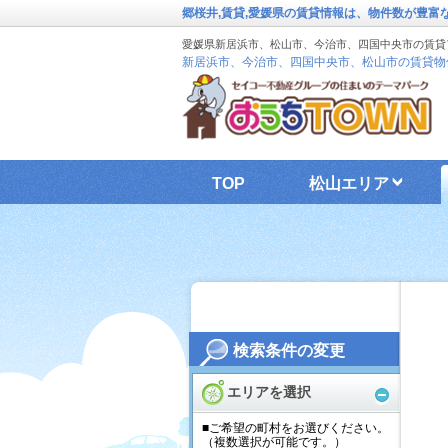
郷桜井,賃貸,愛媛県の賃貸情報は、物件数が豊富
愛媛県新居浜市、松山市、今治市、四国中央市の賃貸
新居浜市、今治市、四国中央市、松山市の賃貸物
TOP
松山エリア
検索条件の変更
エリアを選択
■ご希望の町村をお選びください。
（複数選択が可能です。）