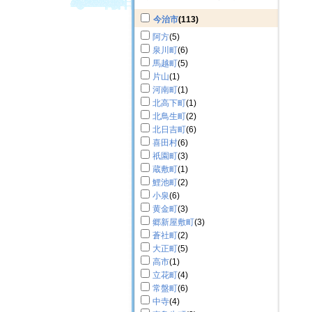
今治市
(113)
阿方
(5)
泉川町
(6)
馬越町
(5)
片山
(1)
河南町
(1)
北高下町
(1)
北鳥生町
(2)
北日吉町
(6)
喜田村
(6)
祇園町
(3)
蔵敷町
(1)
鯉池町
(2)
小泉
(6)
黄金町
(3)
郷新屋敷町
(3)
蒼社町
(2)
大正町
(5)
高市
(1)
立花町
(4)
常盤町
(6)
中寺
(4)