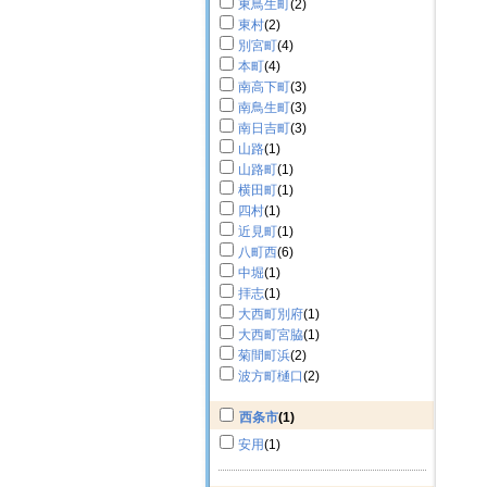
東鳥生町
(2)
東村
(2)
別宮町
(4)
本町
(4)
南高下町
(3)
南鳥生町
(3)
南日吉町
(3)
山路
(1)
山路町
(1)
横田町
(1)
四村
(1)
近見町
(1)
八町西
(6)
中堀
(1)
拝志
(1)
大西町別府
(1)
大西町宮脇
(1)
菊間町浜
(2)
波方町樋口
(2)
西条市
(1)
安用
(1)