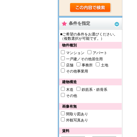
条件を指定
■ご希望の条件をお選びください。
（複数選択が可能です。）
物件種別
マンション
アパート
一戸建／その他居住用
店舗
事務所
土地
その他事業用
建物構造
木造
鉄筋系・鉄骨系
その他
画像有無
間取り図あり
外観写真あり
賃料