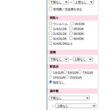
～
管理費／共益費を含む
間取り
ワンルーム
1K/1DK
1LK/1LDK
2K/2DK
2LK/2LDK
3K/3DK
3LK/3LDK
4K/4DK
4LK/4LDK以上
面積
～
駅徒歩
1分以内
5分以内
7分以内
10分以内
15分以内
指定なし
築年数
～