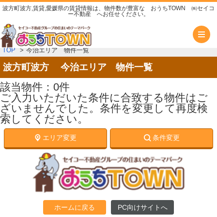
波方町波方,賃貸,愛媛県の賃貸情報は、物件数が豊富な おうちTOWN ㈱セイコ
ー不動産 へお任せください。
メ
TOP
今治エリア 物件一覧
波方町波方 今治エリア 物件一覧
該当物件：0件
ご入力いただいた条件に合致する物件はご
ざいませんでした。条件を変更して再度検
索してください。
エリア変更
条件変更
ホームに戻る
PC向けサイトへ