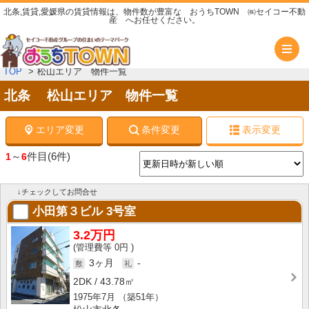
北条,賃貸,愛媛県の賃貸情報は、物件数が豊富な おうちTOWN ㈱セイコー不動
産 へお任せください。
メ
TOP
松山エリア 物件一覧
北条 松山エリア 物件一覧
エリア変更
条件変更
表示変更
～
件目
(6件)
1
6
↓チェックしてお問合せ
小田第３ビル
3号室
3.2万円
0円
3ヶ月
-
2DK
43.78㎡
1975年7月
（築51年）