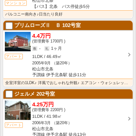
松山市北条
マンション
【バス】北条 バス停徒歩5分
バルコニー南向き♪日当たり良好
プリムローズⅡ Ｂ
102号室
4.4万円
1700円
-
1ヶ月
1LDK
46.49㎡
アパート
2005年9月
（築20年）
松山市北条
予讃線 伊予北条駅 徒歩11分
全室洋室の1LDK♪ 洋風でおしゃれな外観♪ エアコン・ウォシュレットなど設備充実♪
ジェルメ
202号室
4.25万円
2200円
1LDK
41.98㎡
2006年3月
（築20年）
アパート
松山市北条
予讃線 伊予北条駅 徒歩13分