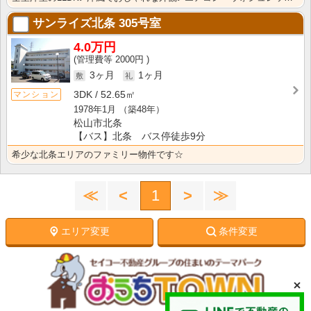
サンライズ北条
305号室
4.0万円
2000円
3ヶ月
1ヶ月
3DK
52.65㎡
マンション
1978年1月
（築48年）
松山市北条
【バス】北条 バス停徒歩9分
希少な北条エリアのファミリー物件です☆
≪
<
1
>
≫
エリア変更
条件変更