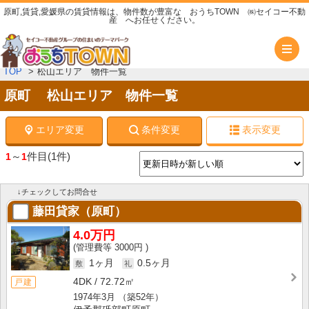
原町,賃貸,愛媛県の賃貸情報は、物件数が豊富な おうちTOWN ㈱セイコー不動
産 へお任せください。
メ
TOP
松山エリア 物件一覧
原町 松山エリア 物件一覧
エリア変更
条件変更
表示変更
～
件目
(1件)
1
1
↓チェックしてお問合せ
藤田貸家（原町）
4.0万円
3000円
1ヶ月
0.5ヶ月
4DK
72.72㎡
戸建
1974年3月
（築52年）