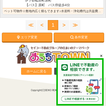
伊予郡砥部町原町
【バス】原町 バス停徒歩4分
ペット可物件☆敷地内広く畑もできます♪水道料・浄化槽代は共益費に込みでお得です！ガスコンロと温水洗浄･･･
≪
<
1
>
≫
エリア変更
条件変更
ホームに戻る
PC向けサイトへ
Copyright(C)SEIKO REAL ESTATE Co., Ltd.