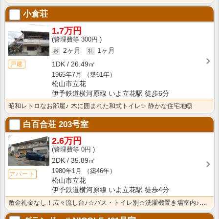
小倉荘
1.7万円
300円
2ヶ月
1ヶ月
1DK
26.49㎡
戸建
1965年7月
（築61年）
松山市立花
伊予鉄道横河原線 いよ立花駅 徒歩6分
昭和レトロなお部屋♪ 木に囲まれた和式トイレ✨ 静かな住宅地🙆
白百合荘
203号室
2.6万円
0円
2DK
35.89㎡
1980年1月
（築46年）
アパート
松山市立花
伊予鉄道横河原線 いよ立花駅 徒歩4分
敷金礼金なし！広々流し台♪☆バス・トイレ別☆洗濯機置き場室内♪現状渡しのため、借主にてDIYして頂い･･･