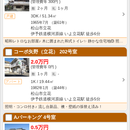
300円
2ヶ月
1ヶ月
3DK
51.34㎡
戸建
1965年7月
（築61年）
松山市立花
伊予鉄道横河原線 いよ立花駅 徒歩6分
昭和レトロなお部屋♪ 木に囲まれた和式トイレ✨ 静かな住宅地🙆 照明は残置物です★
コーポ矢野（立花）
202号室
2.0万円
0円
1ヶ月
-
1K
19.44㎡
アパート
1982年1月
（築44年）
松山市立花
伊予鉄道横河原線 いよ立花駅 徒歩5分
照明・コンロ付き♪ 流し台新品、襖・壁紙の張替え済み！
Aパーキング
4号室
0.5万円