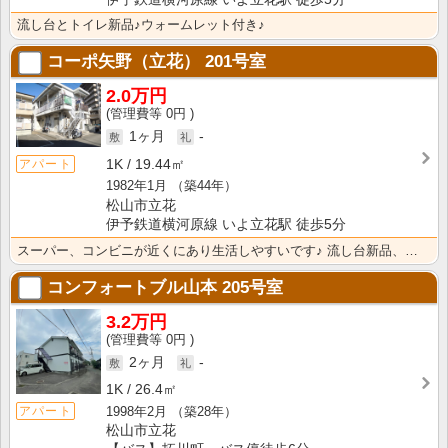
流し台とトイレ新品♪ウォームレット付き♪
コーポ矢野（立花）
201号室
2.0万円
0円
1ヶ月
-
1K
19.44㎡
アパート
1982年1月
（築44年）
松山市立花
伊予鉄道横河原線 いよ立花駅 徒歩5分
スーパー、コンビニが近くにあり生活しやすいです♪ 流し台新品、エアコン付き！ 陽当たりが抜群です★
コンフォートブル山本
205号室
3.2万円
0円
2ヶ月
-
1K
26.4㎡
1998年2月
（築28年）
アパート
松山市立花