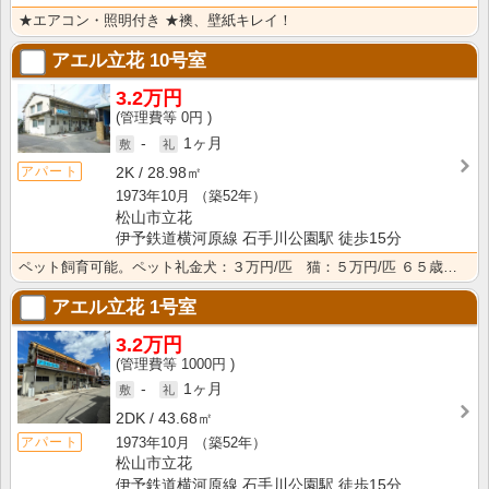
★エアコン・照明付き ★襖、壁紙キレイ！
アエル立花
10号室
3.2万円
0円
-
1ヶ月
アパート
2K
28.98㎡
1973年10月
（築52年）
松山市立花
伊予鉄道横河原線 石手川公園駅 徒歩15分
ペット飼育可能。ペット礼金犬：３万円/匹 猫：５万円/匹 ６５歳以上の単身の方見守りサービス加入必須･･･
アエル立花
1号室
3.2万円
1000円
-
1ヶ月
2DK
43.68㎡
1973年10月
（築52年）
アパート
松山市立花
伊予鉄道横河原線 石手川公園駅 徒歩15分