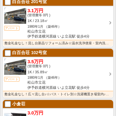
白百合荘
201号室
3.1万円
0円
1K
23.18㎡
1980年1月
（築46年）
アパート
松山市立花
伊予鉄道横河原線 いよ立花駅 徒歩4分
敷金礼金なし！流し台新品リフォーム済み☆温水洗浄便座・室内洗濯機置き場有り♪
白百合荘
102号室
3.5万円
0円
1K
35.89㎡
1980年1月
（築46年）
アパート
松山市立花
伊予鉄道横河原線 いよ立花駅 徒歩4分
敷金礼金なし！広々流し台♪☆バス・トイレ別☆洗濯機置き場室内♪現状渡しのため、借主にてDIYして頂い･･･
小倉荘
3.0万円