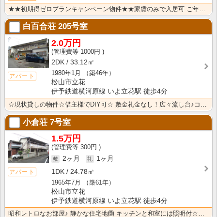
★★初期得ゼロプランキャンペーン物件★★家賃のみで入居可 ご年配の方・生活保護の方歓迎です！駅・スー･･･
白百合荘
205号室
2.0万円
1000円
2DK
33.12㎡
1980年1月
（築46年）
アパート
松山市立花
伊予鉄道横河原線 いよ立花駅 徒歩4分
☆現状貸しの物件☆借主様でDIY可☆ 敷金礼金なし！広々流し台♪コンロ付き☆バス・トイレ別☆洗濯機置･･･
小倉荘
7号室
1.5万円
300円
2ヶ月
1ヶ月
1DK
24.78㎡
アパート
1965年7月
（築61年）
松山市立花
伊予鉄道横河原線 いよ立花駅 徒歩4分
昭和レトロなお部屋♪ 静かな住宅地🙆 キッチンと和室には照明付☆彡（残置物）