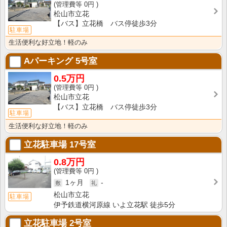
0円
松山市立花
【バス】立花橋 バス停徒歩3分
駐車場
生活便利な好立地！軽のみ
Aパーキング
5号室
0.5万円
0円
松山市立花
【バス】立花橋 バス停徒歩3分
駐車場
生活便利な好立地！軽のみ
立花駐車場
17号室
0.8万円
0円
1ヶ月
-
松山市立花
駐車場
伊予鉄道横河原線 いよ立花駅 徒歩5分
立花駐車場
2号室