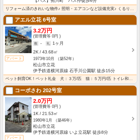
【バス】拓川町 バス停徒歩6分
リフォーム済のきれいな物件♪ 照明・エアコンなど設備充実♪ くるりんが見える好立地♪
アエル立花
6号室
3.2万円
0円
-
1ヶ月
2K
43.68㎡
1973年10月
（築52年）
アパート
松山市立花
伊予鉄道横河原線 石手川公園駅 徒歩15分
ペット飼育OK！ペット礼金 犬：３万/匹 猫：５万円/匹 トイレ和式から洋式にしました☆ 生活保護の･･･
コーポさわ
202号室
2.0万円
0円
1K
21.53㎡
1980年1月
（築46年）
松山市立花
伊予鉄道横河原線 いよ立花駅 徒歩8分
アパート