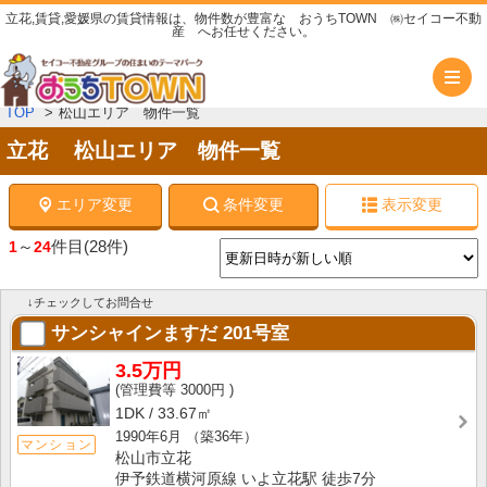
立花,賃貸,愛媛県の賃貸情報は、物件数が豊富な おうちTOWN ㈱セイコー不動
産 へお任せください。
メ
TOP
松山エリア 物件一覧
立花 松山エリア 物件一覧
エリア変更
条件変更
表示変更
～
件目
(28件)
1
24
↓チェックしてお問合せ
サンシャインますだ
201号室
3.5万円
3000円
1DK
33.67㎡
1990年6月
（築36年）
マンション
松山市立花
伊予鉄道横河原線 いよ立花駅 徒歩7分