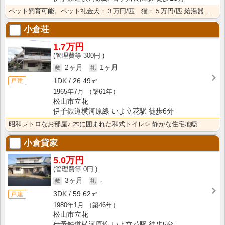
ペット飼育可能。ペット礼金犬：３万円/匹 猫：５万円/匹 給湯器新品、生活保護の方歓迎！ ６５歳以上･･･
小倉荘
1.7万円
300円
2ヶ月
1ヶ月
1DK
26.49㎡
戸建
1965年7月
（築61年）
松山市立花
伊予鉄道横河原線 いよ立花駅 徒歩6分
昭和レトロなお部屋♪ 木に囲まれた和式トイレ✨ 静かな住宅地🙆
小倉貸家
5.0万円
0円
3ヶ月
-
3DK
59.62㎡
戸建
1980年1月
（築46年）
松山市立花
伊予鉄道横河原線 いよ立花駅 徒歩5分