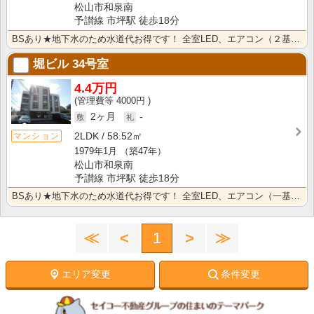
松山市和泉南
予讃線 市坪駅 徒歩18分
BSあり★地下水のため水道代お得です！ 全室LED、エアコン（２基）、温水洗浄便座新品♪ 和室を洋室･･･
堀ビル
34号室
4.4万円
4000円
2ヶ月
-
2LDK
58.52㎡
マンション
1979年1月
（築47年）
松山市和泉南
予讃線 市坪駅 徒歩18分
BSあり★地下水のため水道代お得です！ 全室LED、エアコン（一基）、温水洗浄便座が新品です♪
≪
<
1
>
≫
エリア変更
条件変更