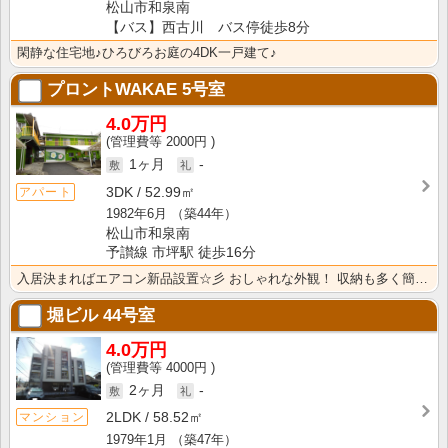
松山市和泉南
【バス】西古川 バス停徒歩8分
閑静な住宅地♪ひろびろお庭の4DK一戸建て♪
プロントWAKAE
5号室
4.0万円
2000円
1ヶ月
-
3DK
52.99㎡
アパート
1982年6月
（築44年）
松山市和泉南
予讃線 市坪駅 徒歩16分
入居決まればエアコン新品設置☆彡 おしゃれな外観！ 収納も多く簡易洋式トイレ・全室照明付き♪ 東向き･･･
堀ビル
44号室
4.0万円
4000円
2ヶ月
-
2LDK
58.52㎡
マンション
1979年1月
（築47年）