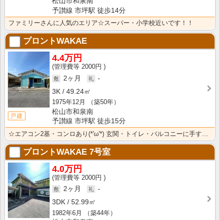
松山市和泉南
予讃線 市坪駅 徒歩14分
ファミリーさんに人気のエリア☆スーパー・小学校近いです！！
プロントWAKAE
4.4万円
2000円
2ヶ月
-
3K
49.24㎡
1975年12月
（築50年）
松山市和泉南
戸建
予讃線 市坪駅 徒歩15分
☆エアコン2基・コンロあり(*'ω'*) 玄関・トイレ・バルコニーに手すりあり高齢者に優しい物件！収･･･
プロントWAKAE
7号室
4.0万円
2000円
2ヶ月
-
3DK
52.99㎡
1982年6月
（築44年）