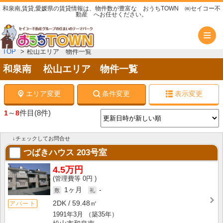
和泉南,賃貸,愛媛県の賃貸情報は、物件数が豊富な おうちTOWN ㈱セイコー不
動産 へお任せください。
メ
TOP
松山エリア 物件一覧
和泉南 松山エリア 物件一覧
エリア変更
条件変更
表示変更
～
件目
(8件)
1
8
↓チェックしてお問合せ
つばきハウス
203号室
4.5万円
0円
1ヶ月
-
2DK
59.48㎡
アパート
1991年3月
（築35年）