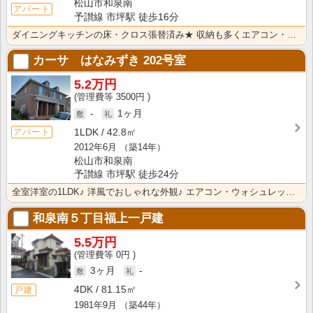
松山市和泉南
アパート
予讃線 市坪駅 徒歩16分
ダイニングキッチンの床・クロス張替済み★ 収納も多くエアコン・全室照明付き♪ 南向きバルコニーで陽当･･･
カーサ はなみずき
202号室
5.2万円
3500円
-
1ヶ月
1LDK
42.8㎡
アパート
2012年6月
（築14年）
松山市和泉南
予讃線 市坪駅 徒歩24分
全室洋室の1LDK♪ 洋風でおしゃれな外観♪ エアコン・ウォシュレットなど設備充実♪
和泉南５丁目福上一戸建
5.5万円
0円
3ヶ月
-
4DK
81.15㎡
戸建
1981年9月
（築44年）