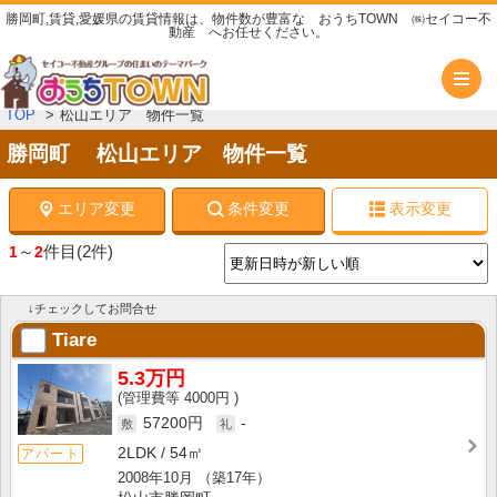
勝岡町,賃貸,愛媛県の賃貸情報は、物件数が豊富な おうちTOWN ㈱セイコー不
動産 へお任せください。
メ
TOP
松山エリア 物件一覧
勝岡町 松山エリア 物件一覧
エリア変更
条件変更
表示変更
～
件目
(2件)
1
2
↓チェックしてお問合せ
Tiare
5.3万円
4000円
57200円
-
2LDK
54㎡
アパート
2008年10月
（築17年）