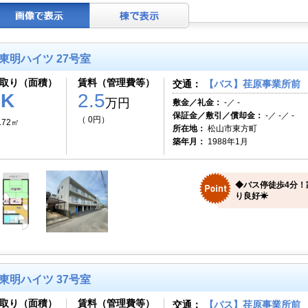
東明ハイツ 27号室
取り（面積）
賃料（管理費等）
交通：
【バス】荏原事業所前 
1K
2.5
万円
敷金／礼金：
-／ -
保証金／敷引／償却金：
-／ -／ -
（ 0円）
.72㎡
所在地：
松山市東方町
築年月：
1988年1月
◆バス停徒歩4分！
り良好☀
東明ハイツ 37号室
取り（面積）
賃料（管理費等）
交通：
【バス】荏原事業所前 