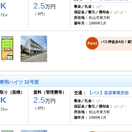
1K
2.5
万円
敷金／礼金：
-／ -
保証金／敷引／償却金：
-／ -／ -
（ 0円）
.72㎡
所在地：
松山市東方町
築年月：
1988年1月
バス停徒歩4分！家
東明ハイツ 32号室
取り（面積）
賃料（管理費等）
交通：
【バス】荏原事業所前 
1K
2.5
万円
敷金／礼金：
-／ -
保証金／敷引／償却金：
-／ -／ -
（ 0円）
.72㎡
所在地：
松山市東方町
築年月：
1988年1月