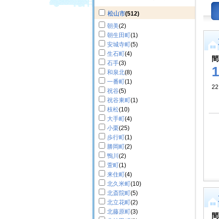
松山市
(512)
朝美
(2)
朝生田町
(1)
安城寺町
(5)
生石町
(4)
間
石手
(3)
和泉北
(8)
一番町
(1)
22
祝谷
(5)
祝谷東町
(1)
枝松
(10)
大手町
(4)
小栗
(25)
歩行町
(1)
勝岡町
(2)
鴨川
(2)
萱町
(1)
来住町
(4)
北久米町
(10)
北斎院町
(5)
北立花町
(2)
北藤原町
(3)
間