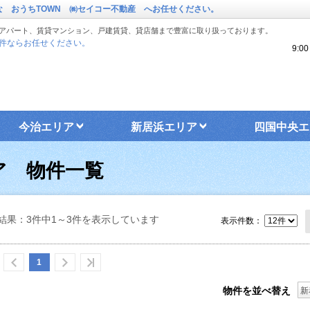
な おうちTOWN ㈱セイコー不動産 へお任せください。
アパート、賃貸マンション、戸建賃貸、貸店舗まで豊富に取り扱っております。
件ならお任せください。
9:
今治エリア
新居浜エリア
四国中央エ
ア 物件一覧
結果：3件中1～3件を表示しています
表示件数：
1
物件を並べ替え
新