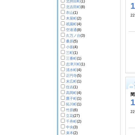
北持田町
(1)
北吉田町
(8)
衣山
(1)
22
木屋町
(2)
祇園町
(4)
空港通
(8)
久万ノ台
(3)
桑原
(5)
小坂
(4)
三町
(1)
三番町
(1)
志津川町
(1)
清水町
(4)
正円寺
(5)
末広町
(1)
住吉
(1)
高岡町
(4)
間
鷹子町
(1)
拓川町
(1)
竹原
(6)
22
立花
(27)
千舟町
(2)
中央
(3)
束本
(2)