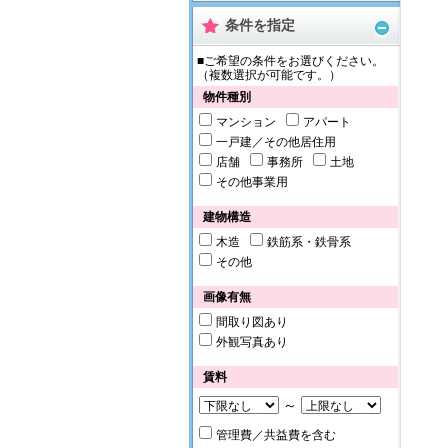
条件を指定
■ご希望の条件をお選びください。
（複数選択が可能です。）
物件種別
マンション
アパート
一戸建／その他居住用
店舗
事務所
土地
その他事業用
建物構造
木造
鉄筋系・鉄骨系
その他
画像有無
間取り図あり
外観写真あり
賃料
～
管理費／共益費を含む