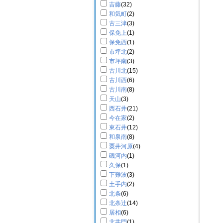
吉藤
(32)
和気町
(2)
古三津
(3)
保免上
(1)
保免西
(1)
市坪北
(2)
市坪南
(3)
古川北
(15)
古川西
(6)
古川南
(8)
天山
(3)
西石井
(21)
今在家
(2)
東石井
(12)
和泉南
(8)
粟井河原
(4)
磯河内
(1)
久保
(1)
下難波
(3)
土手内
(2)
北条
(6)
北条辻
(14)
居相
(6)
北井門
(1)