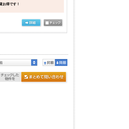
賃お得です！
着