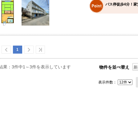
バス停徒歩4分！家
1
結果：3件中1～3件を表示しています
物件を並べ替え
新
表示件数：