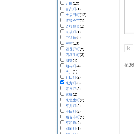
辻町
(13)
富久町
(1)
土居田町
(12)
道後今市
(1)
道後樋又
(1)
道後町
(1)
中須賀
(5)
中村
(13)
西長戸町
(5)
西垣生町
(3)
畑寺
(4)
検索
畑寺町
(4)
祓川
(1)
針田町
(2)
東方町
(3)
東長戸
(3)
東野
(2)
東垣生町
(2)
平井町
(2)
平田町
(2)
福音寺町
(5)
平和通
(2)
別府町
(1)