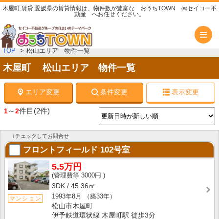
木屋町,賃貸,愛媛県の賃貸情報は、物件数が豊富な おうちTOWN ㈱セイコー不
動産 へお任せください。
メ
TOP
松山エリア 物件一覧
木屋町 松山エリア 物件一覧
エリア変更
条件変更
表示変更
～
件目
(2件)
1
2
↓チェックしてお問合せ
フロントフィールド
102号室
5.5万円
3000円
3DK
45.36㎡
1993年8月
（築33年）
マンション
松山市木屋町
伊予鉄道環状線 木屋町駅 徒歩3分