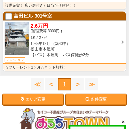
設備充実！ 広い庭付き♪ 日当たり良好！！
宮田ビル
301号室
2.6万円
3000円
1K
27㎡
1985年12月
（築40年）
松山市木屋町
【バス】木屋町 バス停徒歩2分
マンション
☆フリーレント1ヶ月☆ネット無料！
≪
<
1
>
≫
エリア変更
条件変更