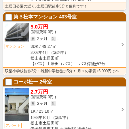
土居田公園の近く♪土居田駅徒歩5分と便利です！
第３松本マンション
403号室
5.0万円
0円
2ヶ月
-
3DK
49.27㎡
マンション
2002年4月
（築24年）
松山市土居田町
【バス】土居田（バス） バス停徒歩7分
双葉小学校徒歩2分・雄新中学校徒歩5分！ 月々の家賃+5,000円でペット（犬・猫）可
コーポ松一
2号室
2.7万円
0円
2ヶ月
-
1K
23.18㎡
1988年10月
（築37年）
松山市土居田町
アパート
伊予鉄道郡中線 土居田駅 徒歩4分