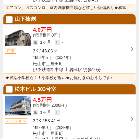
エアコン、ガスコンロ、室内洗濯機置場など嬉しい設備あり★和室→洋室リフォーム相談可☆
山下棟割
4.0万円
0円
1ヶ月
-
3K
43.06㎡
戸建
1992年5月
（築34年）
松山市土居田町
伊予鉄道郡中線 土居田駅 徒歩10分
★双葉小学校近く！小学校が近い★お庭付きのおうちです♪
松本ビル
303号室
4.5万円
2000円
1ヶ月
-
3DK
53.41㎡
マンション
1990年9月
（築35年）
松山市土居田町