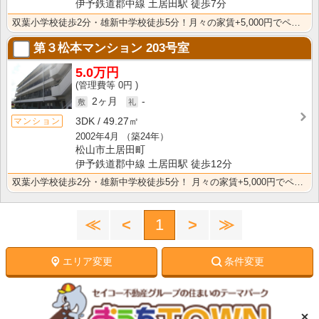
伊予鉄道郡中線 土居田駅 徒歩7分
双葉小学校徒歩2分・雄新中学校徒歩5分！月々の家賃+5,000円でペット（犬・猫）可
第３松本マンション
203号室
5.0万円
0円
2ヶ月
-
3DK
49.27㎡
マンション
2002年4月
（築24年）
松山市土居田町
伊予鉄道郡中線 土居田駅 徒歩12分
双葉小学校徒歩2分・雄新中学校徒歩5分！ 月々の家賃+5,000円でペット（犬・猫）可
≪
<
1
>
≫
エリア変更
条件変更