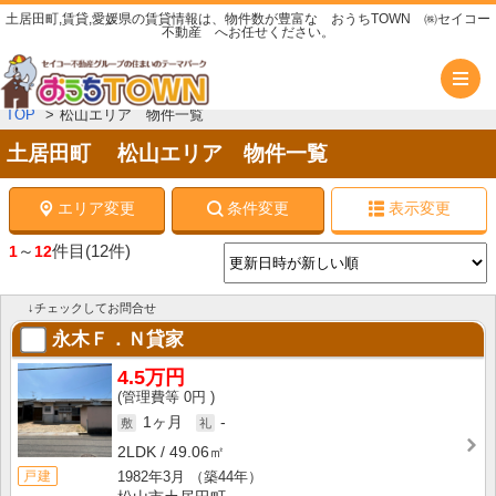
土居田町,賃貸,愛媛県の賃貸情報は、物件数が豊富な おうちTOWN ㈱セイコー
不動産 へお任せください。
メ
TOP
松山エリア 物件一覧
土居田町 松山エリア 物件一覧
エリア変更
条件変更
表示変更
～
件目
(12件)
1
12
↓チェックしてお問合せ
永木Ｆ．Ｎ貸家
4.5万円
0円
1ヶ月
-
2LDK
49.06㎡
1982年3月
（築44年）
戸建