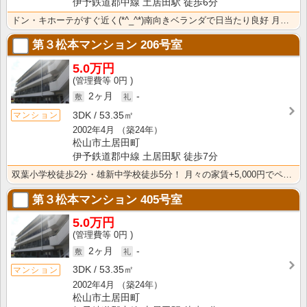
伊予鉄道郡中線 土居田駅 徒歩6分
ドン・キホーテがすぐ近く(*^_^*)南向きベランダで日当たり良好 月々の家賃+5,000円でペット･･･
第３松本マンション
206号室
5.0万円
0円
2ヶ月
-
3DK
53.35㎡
マンション
2002年4月
（築24年）
松山市土居田町
伊予鉄道郡中線 土居田駅 徒歩7分
双葉小学校徒歩2分・雄新中学校徒歩5分！ 月々の家賃+5,000円でペット（犬・猫）可
第３松本マンション
405号室
5.0万円
0円
2ヶ月
-
3DK
53.35㎡
マンション
2002年4月
（築24年）
松山市土居田町