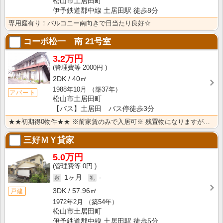
松山市土居田町
伊予鉄道郡中線 土居田駅 徒歩8分
専用庭有り！バルコニー南向きで日当たり良好☆
コーポ松一 南
21号室
3.2万円
2000円
2DK
40㎡
1988年10月
（築37年）
アパート
松山市土居田町
【バス】土居田 バス停徒歩3分
★★初期得0物件★★ ※前家賃のみで入居可※ 残置物になりますが、エアコンと照明ついています♪
三好ＭＹ貸家
5.0万円
0円
1ヶ月
-
3DK
57.96㎡
戸建
1972年2月
（築54年）
松山市土居田町
伊予鉄道郡中線 土居田駅 徒歩5分