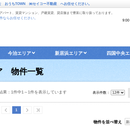
な おうちTOWN ㈱セイコー不動産 へお任せください。
アパート、賃貸マンション、戸建賃貸、貸店舗まで豊富に取り扱っております。
件ならお任せください。
9:
今治エリア
新居浜エリア
四国中央エ
ア 物件一覧
結果：1件中1～1件を表示しています
表示件数：
1
物件を並べ替え
新