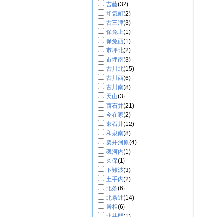
吉藤
(32)
和気町
(2)
古三津
(3)
保免上
(1)
保免西
(1)
市坪北
(2)
市坪南
(3)
古川北
(15)
古川西
(6)
古川南
(8)
天山
(3)
西石井
(21)
今在家
(2)
東石井
(12)
和泉南
(8)
粟井河原
(4)
磯河内
(1)
久保
(1)
下難波
(3)
土手内
(2)
北条
(6)
北条辻
(14)
居相
(6)
北井門
(1)