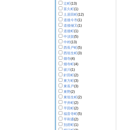
辻町
(13)
富久町
(1)
土居田町
(12)
道後今市
(1)
道後樋又
(1)
道後町
(1)
中須賀
(5)
中村
(13)
西長戸町
(5)
西垣生町
(3)
畑寺
(4)
畑寺町
(4)
祓川
(1)
針田町
(2)
東方町
(3)
東長戸
(3)
東野
(2)
東垣生町
(2)
平井町
(2)
平田町
(2)
福音寺町
(5)
平和通
(2)
別府町
(1)