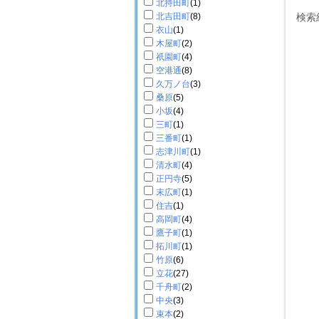
北持田町
(1)
北吉田町
(8)
検索
衣山
(1)
木屋町
(2)
祇園町
(4)
空港通
(8)
久万ノ台
(3)
桑原
(5)
小坂
(4)
三町
(1)
三番町
(1)
志津川町
(1)
清水町
(4)
正円寺
(5)
末広町
(1)
住吉
(1)
高岡町
(4)
鷹子町
(1)
拓川町
(1)
竹原
(6)
立花
(27)
千舟町
(2)
中央
(3)
束本
(2)