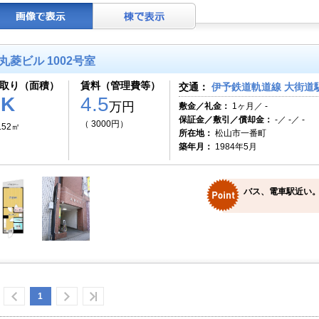
丸菱ビル 1002号室
取り（面積）
賃料（管理費等）
交通：
伊予鉄道軌道線 大街道駅
1K
4.5
万円
敷金／礼金：
1ヶ月／ -
保証金／敷引／償却金：
-／ -／ -
（ 3000円）
.52㎡
所在地：
松山市一番町
築年月：
1984年5月
バス、電車駅近い。
1