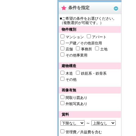
条件を指定
■ご希望の条件をお選びください。
（複数選択が可能です。）
物件種別
マンション
アパート
一戸建／その他居住用
店舗
事務所
土地
その他事業用
建物構造
木造
鉄筋系・鉄骨系
その他
画像有無
間取り図あり
外観写真あり
賃料
～
管理費／共益費を含む