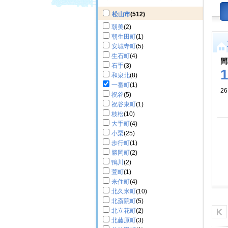
松山市
(512)
朝美
(2)
朝生田町
(1)
安城寺町
(5)
生石町
(4)
間
石手
(3)
和泉北
(8)
一番町
(1)
26
祝谷
(5)
祝谷東町
(1)
枝松
(10)
大手町
(4)
小栗
(25)
歩行町
(1)
勝岡町
(2)
鴨川
(2)
萱町
(1)
来住町
(4)
北久米町
(10)
北斎院町
(5)
北立花町
(2)
北藤原町
(3)